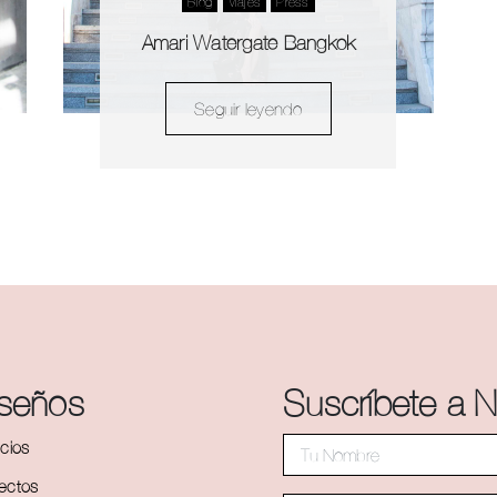
Blog
Viajes
Press
Amari Watergate Bangkok
Seguir leyendo
iseños
Suscríbete a N
icios
ectos