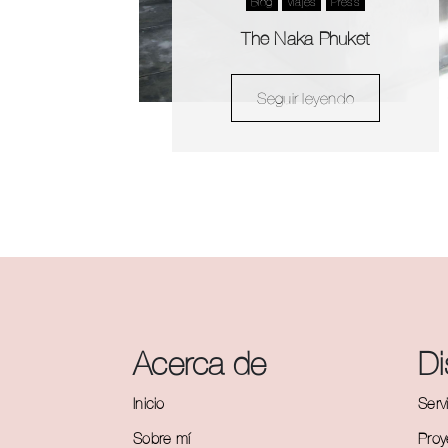
Blog
Viajes
Press
The Naka Phuket
Seguir leyendo
Acerca de
D
Inicio
Serv
Sobre mí
Proy